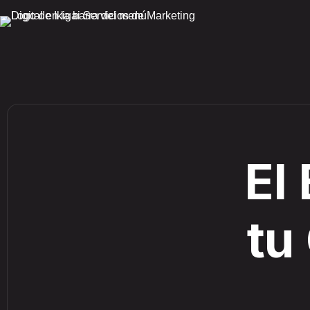
El
tu