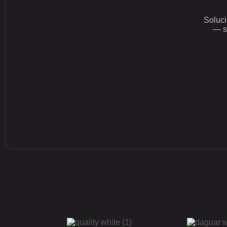
Soluci
— si